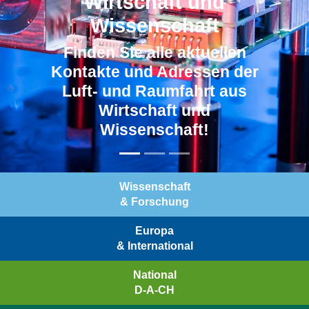
Wirtschaft und
Wissenschaft
Finden Sie alle aktuellen
Kontakte und Adressen der
Luft- und Raumfahrt aus
Wirtschaft und
Wissenschaft!
Wissenschaft
& Forschung
Europa
& International
National
D-A-CH