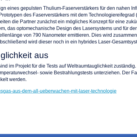
n eines gepulsten Thulium-Faserverstärkers für den nahen Infr
 Prototypen des Faserverstärkers mit dem Technologiereifegra
eiten die Partner zunächst ein mögliches Konzept für eine zuk
, das optomechanische Design des Lasersystems und für den Be
Wellenlänge von 790 Nanometer emittieren. Dies wird zusammeng
schließend wird dieser noch in ein hybrides Laser-Gesamtsyste
glichkeit aus
ind im Projekt für die Tests auf Weltraumtauglichkeit zuständ
emperaturwechsel- sowie Bestrahlungstests unterziehen. Der Fas
kelt werden.
ausgas-aus-dem-all-ueberwachen-mit-laser-technologie