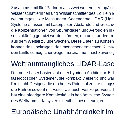
Zusammen mit fünf Partnern aus zwei weiteren europäis
Wissenschaftlerinnen und Wissenschaftler des LZH ein r
weltraumgestützte Messungen. Sogenannte LiDAR (Light
Systeme erfassen mit Laserpulsen Abstände und Geschw
die Konzentrationen von Spurengasen und Aerosolen in 
soll zukünftig genutzt werden können, um unter andere
aus dem Weltall zu überwachen. Diese Daten zu Konzent
können dazu beitragen, den menschengemachten Klimaw
den Einfluss möglicher Gegenmaßnahmen nachzuverfol
Weltraumtaugliches LiDAR-Las
Der neue Laser basiert auf einer hybriden Architektur. Er 
faseroptischen Systemen, die kompakt, vielseitig und wa
Freistrahl-Designs, die ein hohes Potential zur Leistung
die Partner sowohl mit Faser- als auch Festkörperverstä
hat eine niedrigere Komplexität als herkömmliche Syste
des Weltraum-Lidarsystems deutlich beschleunigen.
Europäische Unabhängigkeit im 