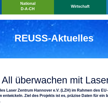
National
Wirtschaft
D-A-CH
REUSS-Aktuelles
All überwachen mit Lase
 des Laser Zentrum Hannover e.V. (LZH) im Rahmen des EU
ickeln. Ziel des Projekts ist es, präzise Daten für ein be
.