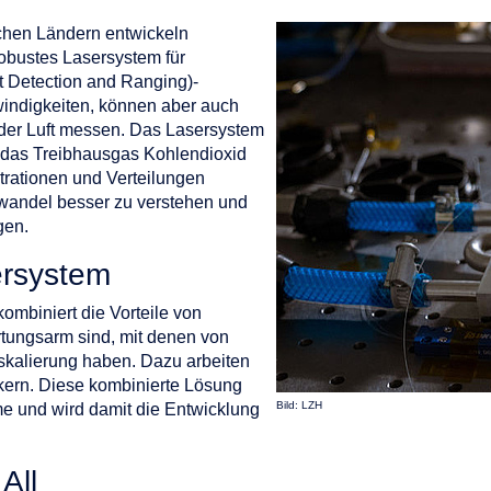
chen Ländern entwickeln
obustes Lasersystem für
 Detection and Ranging)-
indigkeiten, können aber auch
der Luft messen. Das Lasersystem
m das Treibhausgas Kohlendioxid
rationen und Verteilungen
andel besser zu verstehen und
gen.
ersystem
kombiniert die Vorteile von
rtungsarm sind, mit denen von
sskalierung haben. Dazu arbeiten
rkern. Diese kombinierte Lösung
Bild: LZH
me und wird damit die Entwicklung
All