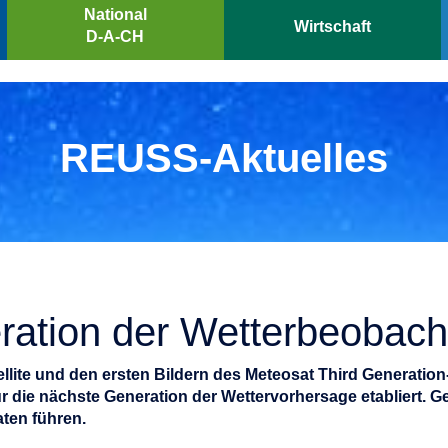
National
Wirtschaft
D-A-CH
REUSS-Aktuelles
ation der Wetterbeobach
ellite und den ersten Bildern des Meteosat Third Generati
r die nächste Generation der Wettervorhersage etabliert. G
ten führen.