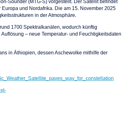
on-Sounder (MTG-S) vorgestellt. Der Satellit befindet
er Europa und Nordafrika. Die am 15. November 2025
eitsstrukturen in der Atmosphäre.
n rund 1700 Spektralkanälen, wodurch künftig
e Auflösung – neue Temperatur- und Feuchtigkeitsdaten
ns in Äthiopien, dessen Aschewolke mithilfe der
ctic_Weather_Satellite_paves_way_for_constellation
xt-