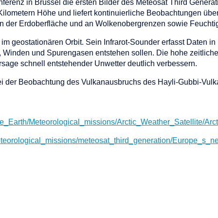
erenz in Brüssel die ersten Bilder des Meteosat Third Generati
 Kilometern Höhe und liefert kontinuierliche Beobachtungen üb
 der Erdoberfläche und an Wolkenobergrenzen sowie Feuchtigk
im geostationären Orbit. Sein Infrarot-Sounder erfasst Daten i
t, Winden und Spurengasen entstehen sollen. Die hohe zeitlich
ersage schnell entstehender Unwetter deutlich verbessern.
bei der Beobachtung des Vulkanausbruchs des Hayli-Gubbi-Vulka
the_Earth/Meteorological_missions/Arctic_Weather_Satellite/Ar
eteorological_missions/meteosat_third_generation/Europe_s_ne