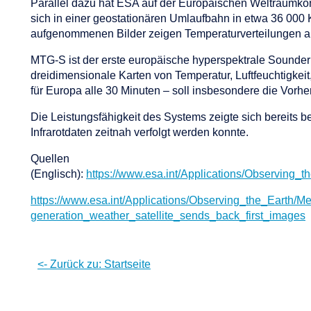
Parallel dazu hat ESA auf der Europäischen Weltraumkonf
sich in einer geostationären Umlaufbahn in etwa 36 000
aufgenommenen Bilder zeigen Temperaturverteilungen an
MTG-S ist der erste europäische hyperspektrale Sounder 
dreidimensionale Karten von Temperatur, Luftfeuchtigkei
für Europa alle 30 Minuten – soll insbesondere die Vorh
Die Leistungsfähigkeit des Systems zeigte sich bereits 
Infrarotdaten zeitnah verfolgt werden konnte.
Quellen
(Englisch):
https://www.esa.int/Applications/Observing_
https://www.esa.int/Applications/Observing_the_Earth/M
generation_weather_satellite_sends_back_first_images
<- Zurück zu: Startseite