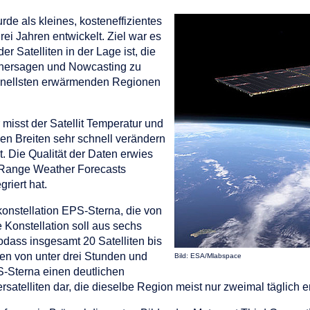
rde als kleines, kosteneffizientes
ei Jahren entwickelt. Ziel war es
r Satelliten in der Lage ist, die
orhersagen und Nowcasting zu
 schnellsten erwärmenden Regionen
misst der Satellit Temperatur und
en Breiten sehr schnell verändern
. Die Qualität der Daten erwies
-Range Weather Forecasts
riert hat.
konstellation EPS-Sterna, die von
 Konstellation soll aus sechs
sodass insgesamt 20 Satelliten bis
en von unter drei Stunden und
Bild: ESA/Mlabspace
S-Sterna einen deutlichen
satelliten dar, die dieselbe Region meist nur zweimal täglich e