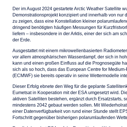
Der im August 2024 gestartete Arctic Weather Satellite wu
Demonstrationsprojekt konzipiert und innerhalb von nur dr
zu zeigen, dass eine Konstellation kleiner polarumlaufende
dringend benötigten häufigen Messungen für Kurzfristv
liefern – insbesondere in der Arktis, einer der sich am
der Erde.
Ausgestattet mit einem mikrowellenbasierten Radiometer 
vor allem atmosphärischen Wasserdampf, der sich in hoh
kann und einen großen Einfluss auf die Prognosegüte hat
sich als so hoch, dass das European Centre for Medium
(ECMWF) sie bereits operativ in seine Wettermodelle integ
Dieser Erfolg ebnete den Weg für die geplante Satelliten
Eumetsat in Kooperation mit der ESA umgesetzt wird. Die
aktiven Satelliten bestehen, ergänzt durch Ersatzstarts, 
mindestens 2042 gebaut werden sollen. Mit Wiederholrat
einer Datenverfügbarkeit von rund einer Stunde stellt EP
Fortschritt gegenüber bisherigen polarumlaufenden Wetter