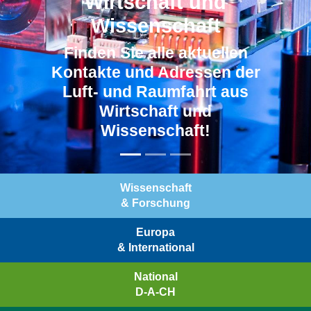
Wirtschaft und
Wissenschaft
Finden Sie alle aktuellen
Kontakte und Adressen der
Luft- und Raumfahrt aus
Wirtschaft und
Wissenschaft!
Wissenschaft
& Forschung
Europa
& International
National
D-A-CH