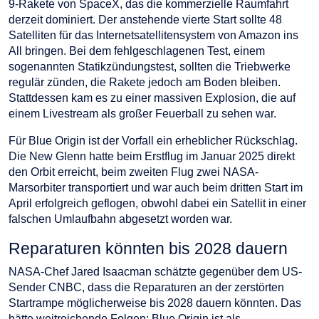
9-Rakete von SpaceX, das die kommerzielle Raumfahrt
derzeit dominiert. Der anstehende vierte Start sollte 48
Satelliten für das Internetsatellitensystem von Amazon ins
All bringen. Bei dem fehlgeschlagenen Test, einem
sogenannten Statikzündungstest, sollten die Triebwerke
regulär zünden, die Rakete jedoch am Boden bleiben.
Stattdessen kam es zu einer massiven Explosion, die auf
einem Livestream als großer Feuerball zu sehen war.
Für Blue Origin ist der Vorfall ein erheblicher Rückschlag.
Die New Glenn hatte beim Erstflug im Januar 2025 direkt
den Orbit erreicht, beim zweiten Flug zwei NASA-
Marsorbiter transportiert und war auch beim dritten Start im
April erfolgreich geflogen, obwohl dabei ein Satellit in einer
falschen Umlaufbahn abgesetzt worden war.
Reparaturen könnten bis 2028 dauern
NASA-Chef Jared Isaacman schätzte gegenüber dem US-
Sender CNBC, dass die Reparaturen an der zerstörten
Startrampe möglicherweise bis 2028 dauern könnten. Das
hätte weitreichende Folgen: Blue Origin ist als