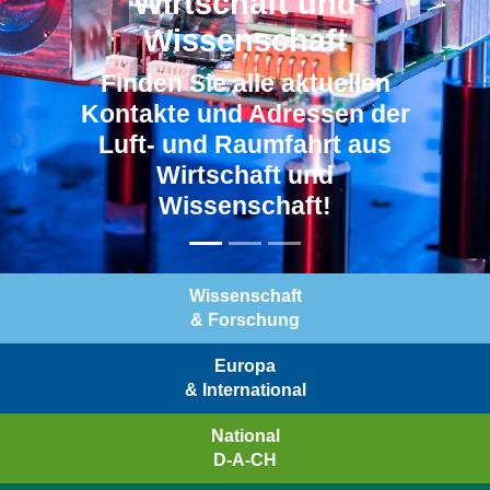
Wirtschaft und
Wissenschaft
Finden Sie alle aktuellen
Kontakte und Adressen der
Luft- und Raumfahrt aus
Wirtschaft und
Wissenschaft!
Wissenschaft
& Forschung
Europa
& International
National
D-A-CH